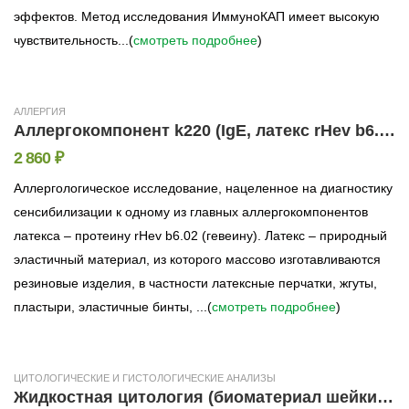
эффектов. Метод исследования ИммуноКАП имеет высокую
чувствительность...(
смотреть подробнее
)
АЛЛЕРГИЯ
Аллергокомпонент k220 (IgE, латекс rHev b6.02, ImmunoCAP)
2 860 ₽
Аллергологическое исследование, нацеленное на диагностику
сенсибилизации к одному из главных аллергокомпонентов
латекса – протеину rHev b6.02 (гевеину). Латекс – природный
эластичный материал, из которого массово изготавливаются
резиновые изделия, в частности латексные перчатки, жгуты,
пластыри, эластичные бинты, ...(
смотреть подробнее
)
ЦИТОЛОГИЧЕСКИЕ И ГИСТОЛОГИЧЕСКИЕ АНАЛИЗЫ
Жидкостная цитология (биоматериал шейки матки, окрашивание по Папаниколау)