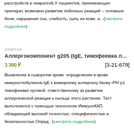
расстройств и невралгий.У пациентов, принимающих
препарат, возможно развитие побочных реакций – головные
боли, нарушения сна, слабость, сыпь на коже, и...(
смотреть
подробнее
)
АЛЛЕРГИЯ
Аллергокомпонент g205 (IgE, тимофеевка луговая rPhl p1, ImmunoCAP)
3 300 ₽
[3-21-679]
Выявление в сыворотке крови определение в крови
иммуноглобулинов IgE к мажорному аллергену белку rPhl p1
тимофеевки луговой, ответственному за развитие
аллергической реакции к пыльце этого растения. Тест
выполняется с помощью технологии ИммуноКАП,
обладающей высокой точностью, специфичностью и
безопасностью.Опред...(
смотреть подробнее
)