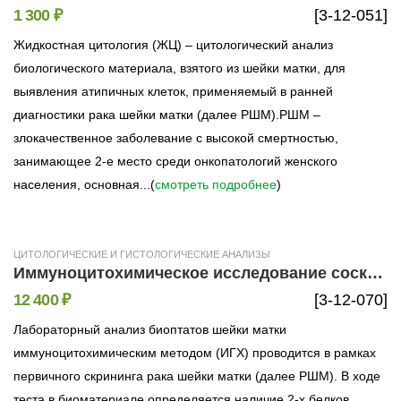
1 300 ₽
[3-12-051]
Жидкостная цитология (ЖЦ) – цитологический анализ
биологического материала, взятого из шейки матки, для
выявления атипичных клеток, применяемый в ранней
диагностики рака шейки матки (далее РШМ).РШМ –
злокачественное заболевание с высокой смертностью,
занимающее 2-е место среди онкопатологий женского
населения, основная...(
смотреть подробнее
)
ЦИТОЛОГИЧЕСКИЕ И ГИСТОЛОГИЧЕСКИЕ АНАЛИЗЫ
Иммуноцитохимическое исследование соскобов шейки матки на белки р16 (р16INK4a) и Ki-67
12 400 ₽
[3-12-070]
Лабораторный анализ биоптатов шейки матки
иммуноцитохимическим методом (ИГХ) проводится в рамках
первичного скрининга рака шейки матки (далее РШМ). В ходе
теста в биоматериале определяется наличие 2-х белков,