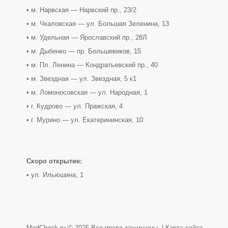
• м. Нарвская — Нарвский пр., 23/2
• м. Чкаловская — ул. Большая Зеленина, 13
• м. Удельная — Ярославский пр., 28Л
• м. Дыбенко — пр. Большевиков, 15
• м. Пл. Ленина — Кондратьевский пр., 40
• м. Звездная — ул. Звездная, 5 к1
• м. Ломоносовская — ул. Народная, 1
• г. Кудрово — ул. Пражская, 4
• г. Мурино — ул. Екатерининская, 10
Скоро открытие:
• ул. Ильюшина, 1
MedCheck.ru © 2025 Все права защищены. |
Карта сайта