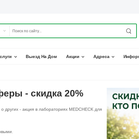
слуги
Выезд На Дом
Акции
Адреса
Инфор
еры - скидка 20%
я о других - акция в лабораториях MEDCHECK для
овыми.