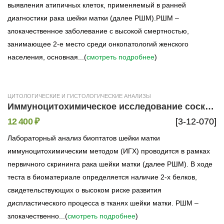
выявления атипичных клеток, применяемый в ранней
диагностики рака шейки матки (далее РШМ).РШМ –
злокачественное заболевание с высокой смертностью,
занимающее 2-е место среди онкопатологий женского
населения, основная...(
смотреть подробнее
)
ЦИТОЛОГИЧЕСКИЕ И ГИСТОЛОГИЧЕСКИЕ АНАЛИЗЫ
Иммуноцитохимическое исследование соскобов шейки матки на белки р16 (р16INK4a) и Ki-67
12 400 ₽
[3-12-070]
Лабораторный анализ биоптатов шейки матки
иммуноцитохимическим методом (ИГХ) проводится в рамках
первичного скрининга рака шейки матки (далее РШМ). В ходе
теста в биоматериале определяется наличие 2-х белков,
свидетельствующих о высоком риске развития
диспластического процесса в тканях шейки матки. РШМ –
злокачественно...(
смотреть подробнее
)