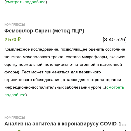
(
смотреть подробнее
)
КОМПЛЕКСЫ
Фемофлор-Скрин (метод ПЦР)
2 570 ₽
[3-40-526]
Комплексное исследование, позволяющее оценить состояние
женского мочеполового тракта, состава микрофлоры, включая
оценку нормальной, потенциально-патогенной и патогенной
флоры). Тест может применяться для первичного
скринингового обследования, а также для контроля терапии
инфекционно-воспалительных заболеваний уроге...(
смотреть
подробнее
)
КОМПЛЕКСЫ
Анализ на антитела к коронавирусу COVID-19 (IgM, IgA, IgG к спайковому S-белку качественно, IgG к спайковому S-белку количественно)