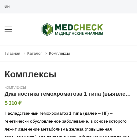
MEDCHECK.RU - СЕТЬ МЕДИЦ
Главная
Каталог
Комплексы
Комплексы
КОМПЛЕКСЫ
Диагностика гемохроматоза 1 типа (выявление мутации в гене HFE)
5 310 ₽
Наследственный гемохроматоз 1 типа (далее – НГ) –
генетически обусловленное заболевание, в основе которого
лежит изменение метаболизма железа (повышенная
всасываемость), что приводит к его избыточному накоплению