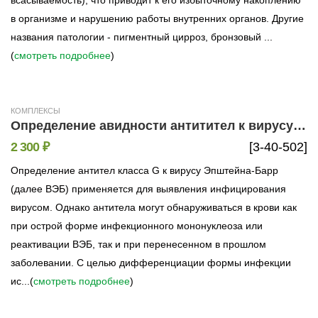
в организме и нарушению работы внутренних органов. Другие
названия патологии - пигментный цирроз, бронзовый ...
(
смотреть подробнее
)
КОМПЛЕКСЫ
Определение авидности антитител к вирусу Эпштейна-Барр (IgG Epstein Barr Virus, капсидный белок)
2 300 ₽
[3-40-502]
Определение антител класса G к вирусу Эпштейна-Барр
(далее ВЭБ) применяется для выявления инфицирования
вирусом. Однако антитела могут обнаруживаться в крови как
при острой форме инфекционного мононуклеоза или
реактивации ВЭБ, так и при перенесенном в прошлом
заболевании. С целью дифференциации формы инфекции
ис...(
смотреть подробнее
)