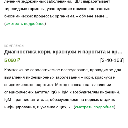
лечения эндокринных заболеваний. ЩЖ вырабатывает
тиреоидные гормоны, участвующие в жизненно-важных
биохимических процессах организма – обмене веще...
(
смотреть подробнее
)
КОМПЛЕКСЫ
Диагностика кори, краснухи и паротита и краснухи (антитела к Measles Virus, Rubella Virus, Mumps Virus)
5 060 ₽
[3-40-163]
Комплексное серологическое исследование, проводимое для
выявления инфекционных заболеваний – кори, краснухи и
эпидемического паротита. Метод основан на выявлении
специфических антител IgG и IgM к возбудителям инфекций.
IgM – ранние антитела, образующиеся на первых стадиях
инфицирования, и указывающих, к...(
смотреть подробнее
)