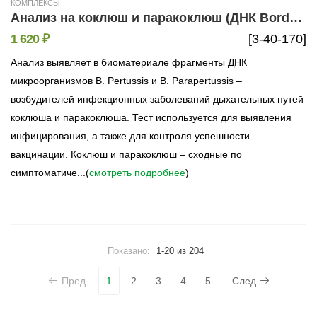
КОМПЛЕКСЫ
Анализ на коклюш и паракоклюш (ДНК Bordetella pertussis, Bordetella parapertussis, метод ПЦР)
1 620 ₽
[3-40-170]
Анализ выявляет в биоматериале фрагменты ДНК
микроорганизмов B. Pertussis и B. Parapertussis –
возбудителей инфекционных заболеваний дыхательных путей
коклюша и паракоклюша. Тест используется для выявления
инфицирования, а также для контроля успешности
вакцинации. Коклюш и паракоклюш – сходные по
симптоматиче...(
смотреть подробнее
)
Показано:
1-20 из 204
Пред
1
2
3
4
5
След