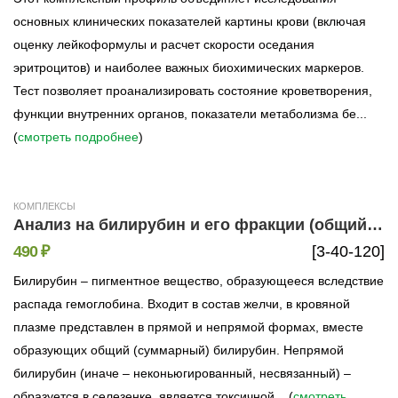
основных клинических показателей картины крови (включая
оценку лейкоформулы и расчет скорости оседания
эритроцитов) и наиболее важных биохимических маркеров.
Тест позволяет проанализировать состояние кроветворения,
функции внутренних органов, показатели метаболизма бе...
(
смотреть подробнее
)
КОМПЛЕКСЫ
Анализ на билирубин и его фракции (общий, прямой и непрямой)
490 ₽
[3-40-120]
Билирубин – пигментное вещество, образующееся вследствие
распада гемоглобина. Входит в состав желчи, в кровяной
плазме представлен в прямой и непрямой формах, вместе
образующих общий (суммарный) билирубин. Непрямой
билирубин (иначе – неконьюгированный, несвязанный) –
образуется в селезенке, является токсичной ...(
смотреть