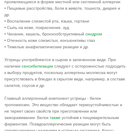
проявляющиеся в форме местной или системной аллергии:
• Пищевые расстройства, боли в животе, тошнота, диарея и
др.
• Воспаление слизистой рта, языка, гортани
• Сыпь на коже, покраснение, зуд
• Чихание, кашель, бронхообструктивный
синдром
• Отечность кожи слизистых, конъюнктивы глаз
• Тяжелые анафилактические реакции и др.
Устрицы употребляются в сыром и запеченном виде. При
наличии
сенсибилизации
следуют с осторожностью подходить
к выбору продуктов, поскольку аллергены моллюска могут
присутствовать в блюдах в скрытом виде, например, в составе
салатов, соусов и др.
Главный аллергенный компонент устрицы - белок
тропомиозин. Это вещество обладает термоустойчивостью и
не теряет своих свойств при приготовлении или
замораживании. Белок
также
устойчив к пищеварительным
ферментам. Псевдоаллергические реакции могут быть
спровоцированы наличием в устрицах гистамина. Кросс-