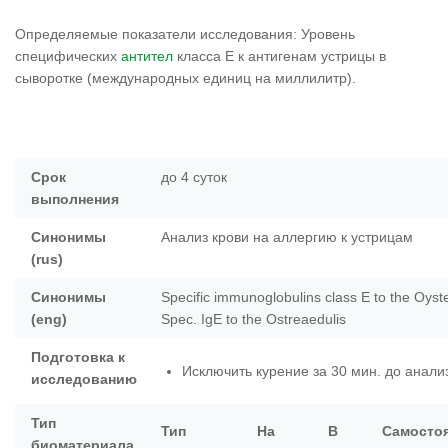
Определяемые показатели исследования: Уровень
специфических
антител
класса E к антигенам устрицы в
сыворотке (международных единиц на миллилитр).
Срок
до 4 суток
выполнения
Синонимы
Анализ крови на аллергию к устрицам
(rus)
Синонимы
Specific immunoglobulins class E to the Oyste
(eng)
Spec. IgE to the Ostreaedulis
Подготовка к
Исключить курение за 30 мин. до анали
исследованию
Тип
Тип
На
В
Самосто
биоматериала