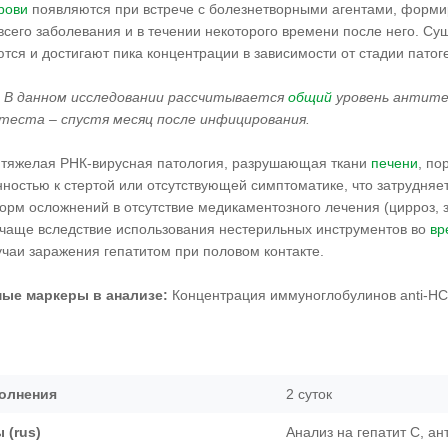
рови
появляются при встрече с болезнетворными агентами, формир
сего заболевания и в течении некоторого времени после него. Сущ
тся и достигают пика концентрации в зависимости от стадии патог
 В данном исследовании рассчитывается
общий
уровень антител
теста – спустя месяц после инфицирования.
 тяжелая РНК-вирусная патология, разрушающая ткани
печени
, по
ностью к стертой или отсутствующей симптоматике, что затрудняе
орм осложнений в отсутствие медикаментозного лечения (цирроз,
, чаще вследствие использования нестерильных инструментов во
вр
учаи заражения гепатитом при половом контакте.
ые маркеры в анализе:
Концентрация иммуноглобулинов anti-HСV
олнения
2 суток
 (rus)
Анализ на гепатит С, ан