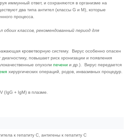
уя иммунный ответ, и сохраняются в организме на
ествуют два типа антител (классы G и M), которые
енного процесса.
 обоих классов, рекомендованный период для
ражающая кроветворную систему. Вирус особенно опасен
т диагностику, повышает риск хронизации и появления
 злокачественные опухоли
печени
и др.). Вирус передается
емя
хирургических операций, родов, инвазивных процедур.
 (IgG + IgM) в плазме.
титела к гепатиту С, антигены к гепатиту С