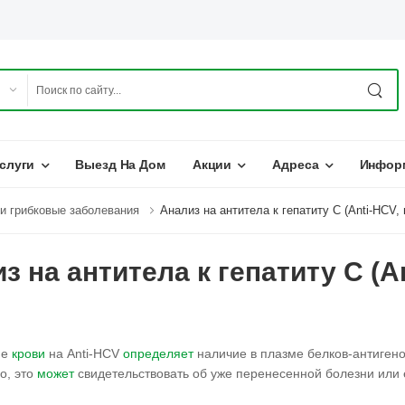
слуги
Выезд На Дом
Акции
Адреса
Инфор
и грибковые заболевания
Анализ на антитела к гепатиту С (Anti-HCV
з на антитела к гепатиту С (A
ие
крови
на Anti-HCV
определяет
наличие в плазме белков-антигенов
о, это
может
свидетельствовать об уже перенесенной болезни или 