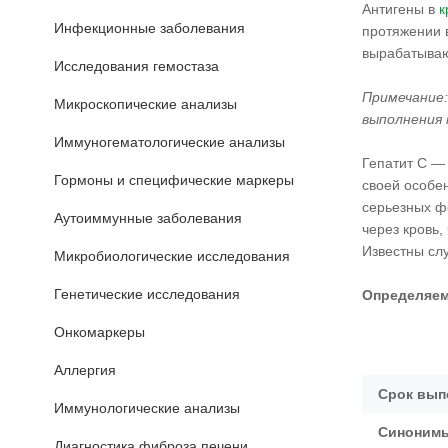
Антигены в
к
Инфекционные заболевания
протяжении в
вырабатываю
Исследования гемостаза
Примечание:
Микроскопические анализы
выполнения 
Иммуногематологические анализы
Гепатит С —
Гормоны и специфические маркеры
своей особен
серьезных ф
Аутоиммунные заболевания
через кровь
Известны сл
Микробиологические исследования
Генетические исследования
Определяем
Онкомаркеры
Аллергия
Срок вып
Иммунологические анализы
Синонимы
Диагностика фиброза печени