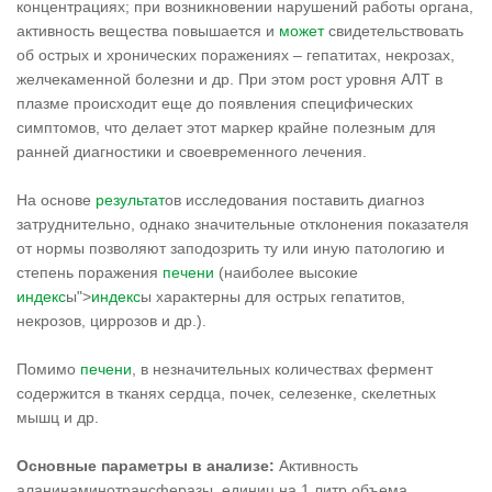
концентрациях; при возникновении нарушений работы органа,
активность вещества повышается и
может
свидетельствовать
об острых и хронических поражениях – гепатитах, некрозах,
желчекаменной болезни и др. При этом рост уровня АЛТ в
плазме происходит еще до появления специфических
симптомов, что делает этот маркер крайне полезным для
ранней диагностики и своевременного лечения.
На основе
результат
ов исследования поставить диагноз
затруднительно, однако значительные отклонения показателя
от нормы позволяют заподозрить ту или иную патологию и
степень поражения
печени
(наиболее высокие
индекс
ы">
индекс
ы характерны для острых гепатитов,
некрозов, циррозов и др.).
Помимо
печени
, в незначительных количествах фермент
содержится в тканях сердца, почек, селезенке, скелетных
мышц и др.
Основные параметры в анализе:
Активность
аланинаминотрансферазы, единиц на 1 литр объема.