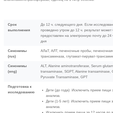
Срок
До 12 ч. следующего дня. Если исследова
выполнения
проведено утром до 12 ч. результат может
предоставлен на электронную почту до 24 
дня
Синонимы
АЛаТ, АЛТ, печеночные пробы, печеночная
(rus)
трансаминаза, глутамат-пируват-трансами
Синонимы
ALT, Alanine aminotransferase, Serum glutam
(eng)
transaminase, SGPT, Alanine transaminase, 
Pyruvate Transaminase, GPT
Подготовка к
Дети (до года): Исключить прием пищи з
исследованию
анализа.
Дети (1-5 лет): Исключить прием пищи з
анализа.
Исключить прием пищи за 12 часов до 