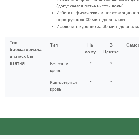
(допускается питье чистой воды).
Избегать физических и психоэмоциона
перегрузок за 30 мин. до анализа.
Исключить курение за 30 мин. до анали
Тип
Тип
На
В
Само
биоматериала
дому
Центре
и способы
взятия
Венозная
*
*
кровь
Капиллярная
*
*
кровь