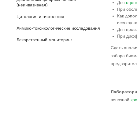
Для
оцен
(неинвазивная)
При обсл
Как допо
Цитология и гистология
исследов
Химико-токсикологические исследования
Для пров
При дифф
Лекарственный мониторинг
Сдать анали
забора биом
предварител
Лаборатор
венозной
кр