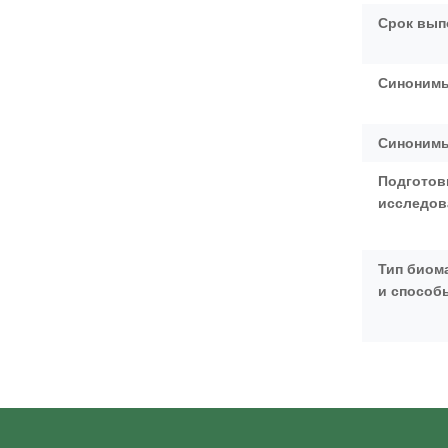
Срок вып
Синонимы
Синонимы
Подготов
исследо
Тип биом
и способ