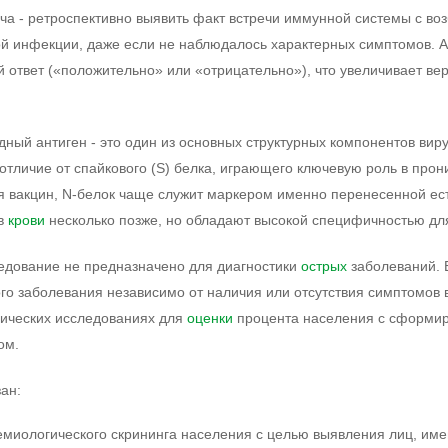
ача - ретроспективно выявить факт встречи иммунной системы с во
й инфекции, даже если не наблюдалось характерных симптомов. А
й ответ («положительно» или «отрицательно»), что увеличивает ве
дный антиген - это один из основных структурных компонентов ви
отличие от спайкового (S) белка, играющего ключевую роль в про
 вакцин, N-белок чаще служит маркером именно перенесенной есте
 в
крови
несколько позже, но обладают высокой специфичностью дл
едование не предназначено для диагностики
острых
заболеваний. 
го заболевания независимо от наличия или отсутствия симптомов в
ических исследованиях для
оценки
процента населения с сформи
ом.
ан:
емиологического скрининга населения с целью выявления лиц, име