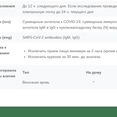
олнения
До 12 ч. следующего дня. Если исследование проведе
электронную почту до 24 ч. текущего дня
 (rus)
Суммарные антитела к COVID-19, суммарные иммуно
антитела IgM и IgG к нуклеокапсидному белку (N) вир
 (eng)
SARS-CoV-2 antibodies (IgM, IgG)
ка к
Исключить прием пищи минимум за 2 часа (кроме 
ванию
Исключить курение за 30 мин. до анализа.
атериала
Тип
На дому
ы взятия
Венозная кровь
*