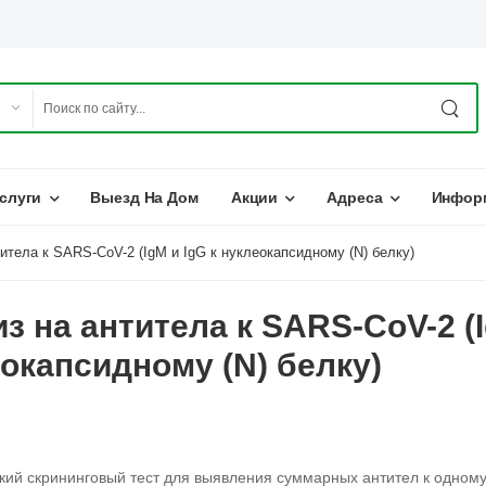
слуги
Выезд На Дом
Акции
Адреса
Инфор
итела к SARS-CoV-2 (IgM и IgG к нуклеокапсидному (N) белку)
з на антитела к SARS-CoV-2 (I
окапсидному (N) белку)
кий скрининговый тест для выявления суммарных антител к одному