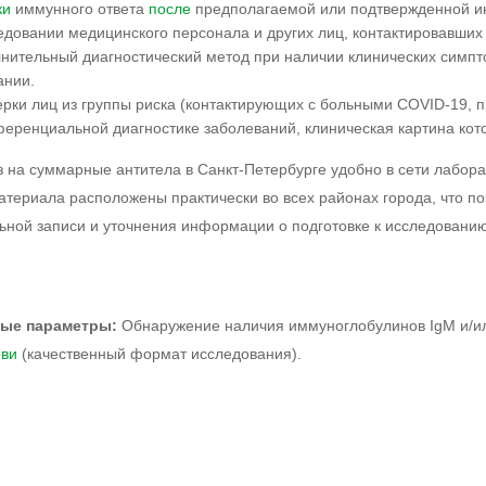
ки
иммунного ответа
после
предполагаемой или подтвержденной ин
едовании медицинского персонала и других лиц, контактировавших
лнительный диагностический метод при наличии клинических симп
ании.
ерки лиц из группы риска (контактирующих с больными COVID-19, 
еренциальной диагностике заболеваний, клиническая картина кото
з на суммарные антитела в Санкт-Петербурге удобно в сети лабор
атериала расположены практически во всех районах города, что по
ьной записи и уточнения информации о подготовке к исследованию 
ные параметры:
Обнаружение наличия иммуноглобулинов IgM и/ил
ови
(качественный формат исследования).