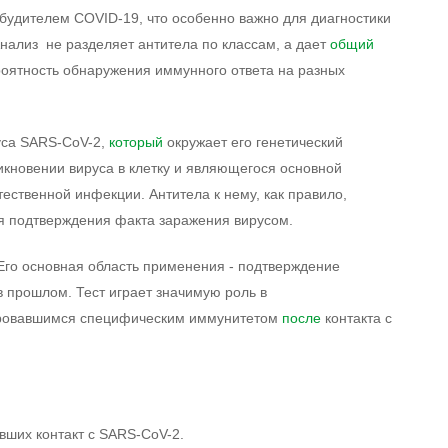
збудителем COVID-19, что особенно важно для диагностики
нализ не разделяет антитела по классам, а дает
общий
роятность обнаружения иммунного ответа на разных
руса SARS-CoV-2,
который
окружает его генетический
никновении вируса в клетку и являющегося основной
ственной инфекции. Антитела к нему, как правило,
я подтверждения факта заражения вирусом.
Его основная область применения - подтверждение
 прошлом. Тест играет значимую роль в
ровавшимся специфическим иммунитетом
после
контакта с
вших контакт с SARS-CoV-2.