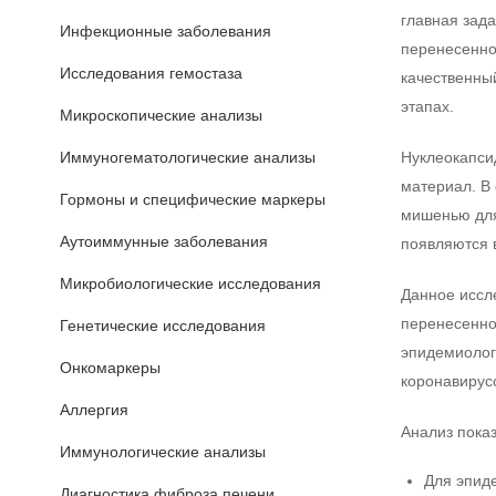
главная зад
Инфекционные заболевания
перенесенно
Исследования гемостаза
качественны
этапах.
Микроскопические анализы
Иммуногематологические анализы
Нуклеокапси
материал. В 
Гормоны и специфические маркеры
мишенью для
Аутоиммунные заболевания
появляются
Микробиологические исследования
Данное иссл
перенесенно
Генетические исследования
эпидемиолог
Онкомаркеры
коронавирус
Аллергия
Анализ показ
Иммунологические анализы
Для эпид
Диагностика фиброза печени