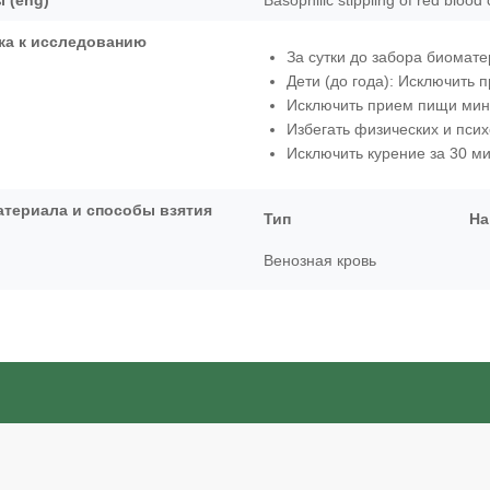
 (eng)
Basophilic stippling of red blood 
ка к исследованию
За сутки до забора биомате
Дети (до года): Исключить 
Исключить прием пищи мини
Избегать физических и псих
Исключить курение за 30 ми
атериала и способы взятия
Тип
На
Венозная кровь