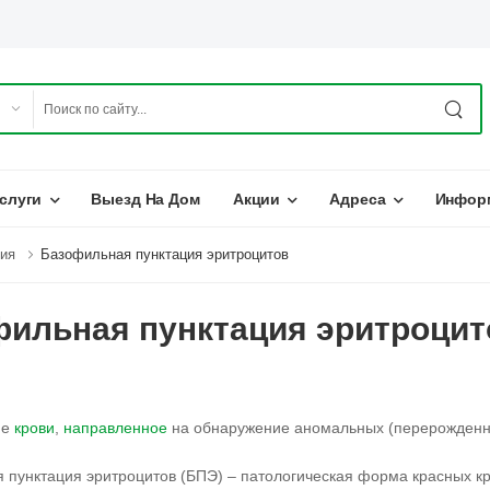
слуги
Выезд На Дом
Акции
Адреса
Инфор
ия
Базофильная пунктация эритроцитов
ильная пунктация эритроцит
ие
крови
,
направленное
на обнаружение аномальных (перерожденн
 пунктация эритроцитов (БПЭ) – патологическая форма красных 