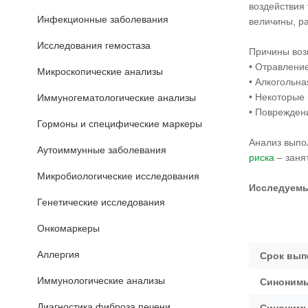
воздействия
Инфекционные заболевания
величины, р
Исследования гемостаза
Причины воз
• Отравление
Микроскопические анализы
• Алкогольна
• Некоторые 
Иммуногематологические анализы
• Повреждени
Гормоны и специфические маркеры
Анализ выпо
Аутоиммунные заболевания
риска
– заня
Микробиологические исследования
Исследуемы
Генетические исследования
Онкомаркеры
Аллергия
Срок вып
Иммунологические анализы
Синонимы
Диагностика фиброза печени