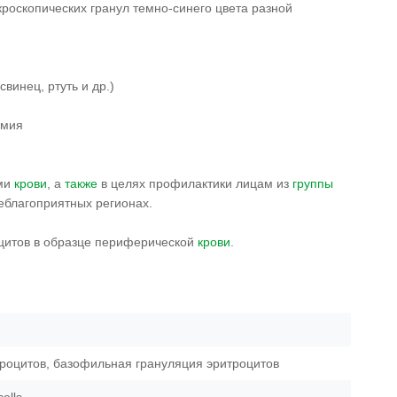
роскопических гранул темно-синего цвета разной
винец, ртуть и др.)
емия
ями
крови
, а
также
в целях профилактики лицам из
группы
еблагоприятных регионах.
цитов в образце периферической
крови
.
роцитов, базофильная грануляция эритроцитов