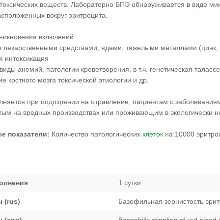
 токсических веществ. Лабораторно БПЭ обнаруживается в виде мик
асположенных вокруг эритроцита.
никновения включений:
 лекарственными средствами, ядами, тяжелыми металлами (цинк, с
я интоксикация
виды анемий, патологии кроветворения, в т.ч. генетическая таласс
е костного мозга токсической этиологии и др.
лняется при подозрении на отравление, пациентам с заболевани
тым на вредных производствах или проживающим в экологически н
е показатели:
Количество патологических
клеток
на 10000 эритро
олнения
1 сутки
 (rus)
Базофильная зернистость эрит