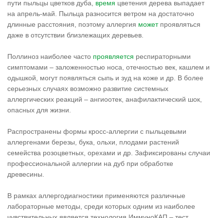
пути пыльцы цветков дуба,
время
цветения дерева выпадает
на апрель-май. Пыльца разносится ветром на достаточно
длинные расстояния, поэтому аллергия
может
проявляться
даже в отсутствии близлежащих деревьев.
Поллиноз наиболее часто
проявляется
респираторными
симптомами – заложенностью носа, отечностью век, кашлем и
одышкой, могут появляться сыпь и зуд на коже и др. В более
серьезных случаях возможно развитие системных
аллергических реакций – ангиоотек, анафилактический шок,
опасных для жизни.
Распространены формы кросс-аллергии с пыльцевыми
аллергенами березы, бука, ольхи, плодами растений
семейства розоцветных, орехами и др. Зафиксированы случаи
профессиональной аллергии на дуб при обработке
древесины.
В рамках аллергодиагностики применяются различные
лабораторные методы, среди которых одним из наиболее
чувствительных является технология ИммуноКАП – тест,