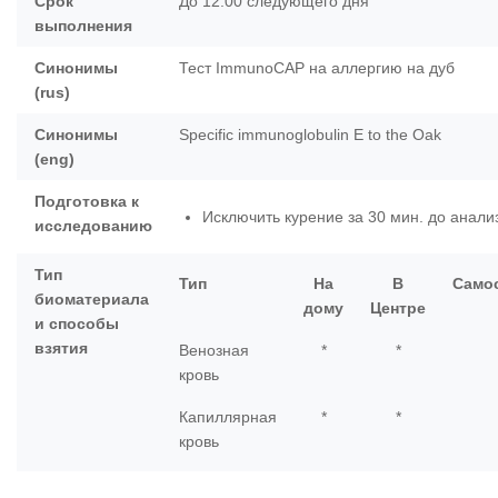
Срок
До 12:00 следующего дня
выполнения
Синонимы
Тест ImmunoCAP на аллергию на дуб
(rus)
Синонимы
Specific immunoglobulin E to the Oak
(eng)
Подготовка к
Исключить курение за 30 мин. до анали
исследованию
Тип
Тип
На
В
Само
биоматериала
дому
Центре
и способы
взятия
Венозная
*
*
кровь
Капиллярная
*
*
кровь