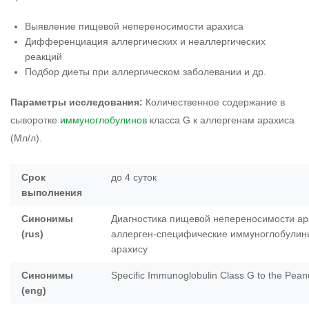
Выявление пищевой непереносимости арахиса
Дифференциация аллергических и неаллергических
реакций
Подбор диеты при аллергическом заболевании и др.
Параметры исследования:
Количественное содержание в
сыворотке
иммуноглобулинов
класса G к аллергенам арахиса
(Мл/л).
Срок
до 4 суток
выполнения
Синонимы
Диагностика пищевой непереносимости ар
(rus)
аллерген-специфические иммуноглобулины
арахису
Синонимы
Specific Immunoglobulin Class G to the Pean
(eng)