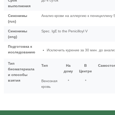
Срок
до 4 суток
выполнения
Синонимы
Анализ крови на аллергию к пенициллину 
(rus)
Синонимы
Spec. IgE to the Penicilloyl V
(eng)
Подготовка к
Исключить курение за 30 мин. до анали
исследованию
Тип
Тип
На
В
Самосто
биоматериала
дому
Центре
и способы
взятия
Венозная
*
*
кровь