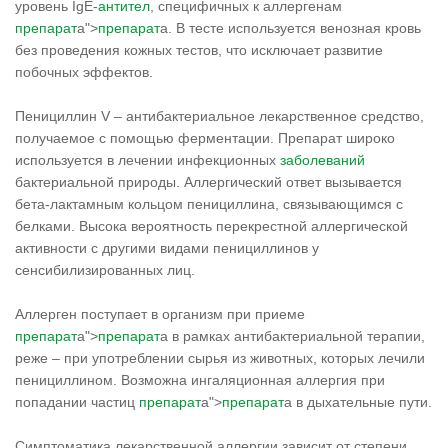
уровень IgE-
антител
, специфичных к аллергенам
препарат
а">
препарат
а. В тесте используется венозная кровь
без проведения кожных тестов, что исключает развитие
побочных эффектов.
Пенициллин V – антибактериальное лекарственное средство,
получаемое с помощью ферментации. Препарат широко
используется в лечении инфекционных
заболеваний
бактериальной природы. Аллергический ответ вызывается
бета-лактамным кольцом пенициллина, связывающимся с
белками. Высока вероятность перекрестной аллергической
активности с другими видами пенициллинов у
сенсибилизированных лиц.
Аллерген поступает в организм при приеме
препарат
а">
препарат
а в рамках антибактериальной терапии,
реже – при употреблении сырья из животных, которых лечили
пенициллином. Возможна ингаляционная аллергия при
попадании частиц
препарат
а">
препарат
а в дыхательные пути.
Симптоматика лекарственной аллергии зависит от степени