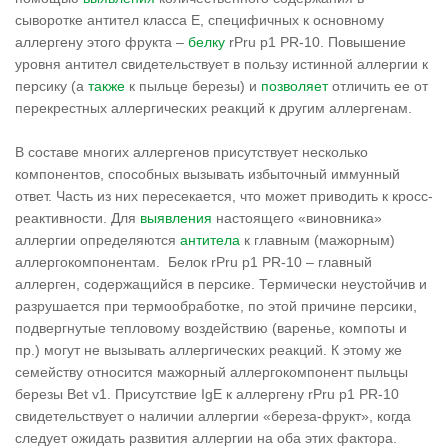
сыворотке антител класса Е, специфичных к основному
аллергену этого фрукта –
белку
rPru p1 PR-10. Повышение
уровня антител свидетельствует в пользу истинной аллергии к
персику (а
также
к пыльце березы) и
позволяет
отличить ее от
перекрестных аллергических реакций к другим аллергенам.
В составе многих аллергенов присутствует несколько
компонентов, способных вызывать избыточный иммунный
ответ. Часть из них пересекается, что может приводить к кросс-
реактивности. Для
выявления
настоящего «виновника»
аллергии определяются
антитела
к главным (мажорным)
аллергокомпонентам. Белок rPru p1 PR-10 – главный
аллерген, содержащийся в персике. Термически неустойчив и
разрушается при термообработке, по этой причине персики,
подвергнутые тепловому воздействию (варенье, компоты и
пр.) могут не вызывать аллергических реакций. К этому же
семейству относится мажорный аллергокомпонент пыльцы
березы Bet v1. Присутствие IgE к аллергену rPru p1 PR-10
свидетельствует о наличии аллергии «береза-фрукт», когда
следует ожидать развития аллергии на оба этих фактора.