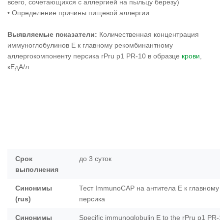
всего, сочетающихся с аллергией на пыльцу березу)
• Определение причины пищевой аллергии
Выявляемые показатели:
Количественная концентрация
иммуноглобулинов Е к главному рекомбинантному
аллергокомпоненту персика rPru p1 PR-10 в образце
крови
,
кЕдА/л.
Срок
до 3 суток
выполнения
Синонимы
Тест ImmunoCAP на антитела Е к главному
(rus)
персика
Синонимы
Specific immunoglobulin E to the rPru p1 PR