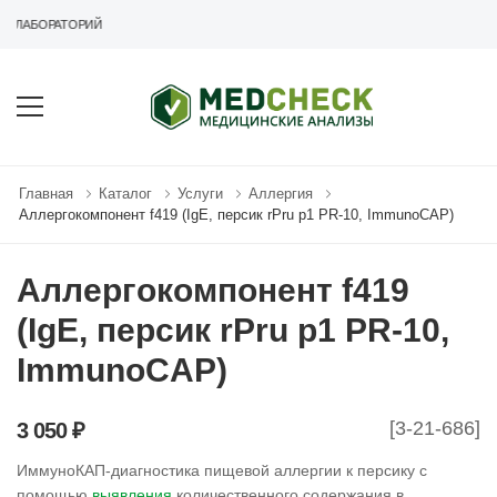
Х ЛАБОРАТОРИЙ
Главная
Каталог
Услуги
Аллергия
Аллергокомпонент f419 (IgE, персик rPru p1 PR-10, ImmunoCAP)
Аллергокомпонент f419
(IgE, персик rPru p1 PR-10,
ImmunoCAP)
[3-21-686]
3 050 ₽
ИммуноКАП-диагностика пищевой аллергии к персику с
помощью
выявления
количественного содержания в