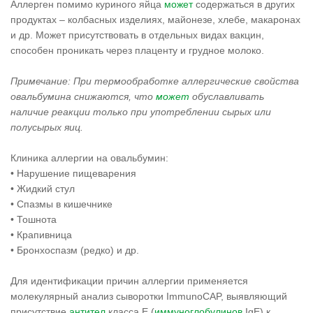
Аллерген помимо куриного яйца
может
содержаться в других
продуктах – колбасных изделиях, майонезе, хлебе, макаронах
и др. Может присутствовать в отдельных видах вакцин,
способен проникать через плаценту и грудное молоко.
Примечание: При термообработке аллергические свойства
овальбумина снижаются, что
может
обуславливать
наличие реакции только при употреблении сырых или
полусырых яиц.
Клиника аллергии на овальбумин:
• Нарушение пищеварения
• Жидкий стул
• Спазмы в кишечнике
• Тошнота
• Крапивница
• Бронхоспазм (редко) и др.
Для идентификации причин аллергии применяется
молекулярный анализ сыворотки ImmunoCAP, выявляющий
присутствие
антител
класса E (
иммуноглобулинов
IgE) к