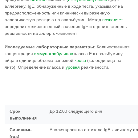
аллергену. IgE, обнаруженные в ходе теста, указывают на
предрасположенность или клинически выраженную
аллергическую реакцию на овальбумин. Метод
позволяет
определит количественный значения IgE и оценить степень
реактивности на аллергокомпонент.
Исследуемые лабораторные параметры:
Количественная
концентрация
иммуноглобулинов
класса Е к овальбумину
яйца в единице объема венозной
крови
(килоединица на
литр). Определение класса и
уровня
реактивности.
Срок
До 12:00 следующего дня
выполнения
Синонимы
Анализ крови на антитела IgE к яичному а
(rus)