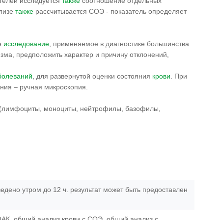
ателей исследуется
также
соотношение отдельных
ализе
также
рассчитывается СОЭ - показатель определяет
е
исследование
, применяемое в диагностике большинства
зма, предположить характер и причину отклонений,
болеваний
, для развернутой оценки состояния
крови
. При
ния – ручная микроскопия.
 (лимфоциты, моноциты, нейтрофилы, базофилы,
едено утром до 12 ч. результат может быть предоставлен
ОАК, общий анализ крови с СОЭ, общий анализ с