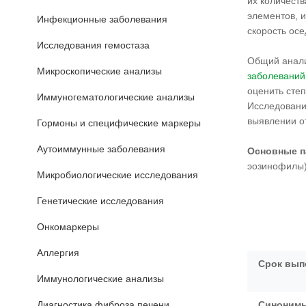
их количест
элементов, 
Инфекционные заболевания
скорость ос
Исследования гемостаза
Общий анал
Микроскопические анализы
заболеваний
оценить сте
Иммуногематологические анализы
Исследовани
выявлении о
Гормоны и специфические маркеры
Аутоиммунные заболевания
Основные п
эозинофилы
Микробиологические исследования
Генетические исследования
Онкомаркеры
Аллергия
Срок вып
Иммунологические анализы
Диагностика фиброза печени
Синонимы