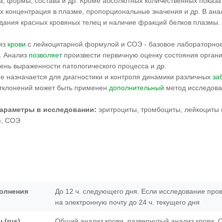
ва, формы, состава и др. Кроме абсолютных количественных показ
их концентрация в плазме, пропорциональные значения и др. В ан
едания красных кровяных телец и наличие фракций белков плазмы.
из
крови
с лейкоцитарной формулой и СОЭ - базовое лабораторно
. Анализ
позволяет
произвести первичную оценку состояния органи
пень выраженности патологического процесса и др.
е назначается для диагностики и контроля динамики различных
за
тклонений может быть применен
дополнительный
метод исследова
араметры в исследовании:
эритроциты, тромбоциты, лейкоциты
), СОЭ
олнения
До 12 ч. следующего дня. Если исследование пров
на электронную почту до 24 ч. текущего дня
 (rus)
Общий анализ крови, развернутый анализ крови, 