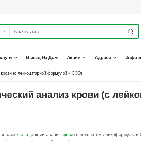
слуги
Выезд На Дом
Акции
Адреса
Инфор
 крови (c лейкоцитарной формулой и СОЭ)
ческий анализ крови (c лейк
 анализ
крови
(общий анализ
крови
) с подсчетом лейкоформулы и 