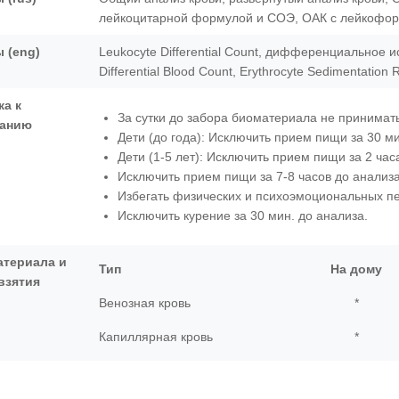
лейкоцитарной формулой и СОЭ, ОАК с лейкофор
 (eng)
Leukocyte Differential Count, дифференциальное 
Differential Blood Count, Erythrocyte Sedimentation 
ка к
За сутки до забора биоматериала не принимать
ванию
Дети (до года): Исключить прием пищи за 30 ми
Дети (1-5 лет): Исключить прием пищи за 2 час
Исключить прием пищи за 7-8 часов до анализа 
Избегать физических и психоэмоциональных пер
Исключить курение за 30 мин. до анализа.
атериала и
Тип
На дому
взятия
Венозная кровь
*
Капиллярная кровь
*