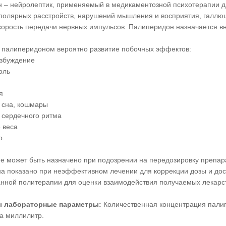
 – нейролептик, применяемый в медикаментозной психотерапии 
иполярных расстройств, нарушений мышления и восприятия, галлюц
корость передачи нервных импульсов. Палиперидон назначается в
 палиперидоном вероятно развитие побочных эффектов:
озбуждение
оль
я
 сна, кошмары
 сердечного ритма
 веса
р.
е может быть назначено при подозрении на передозировку препар
а показано при неэффективном лечении для коррекции дозы и дос
нной политерапии для оценки взаимодействия получаемых лекарст
 лабораторные параметры:
Количественная концентрация пали
а миллилитр.