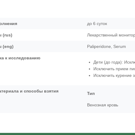
олнения
до 6 суток
 (rus)
Лекарственный монито
 (eng)
Paliperidone, Serum
ка к исследованию
Дети (до года): Иск
Исключить прием пи
Исключить курение з
атериала и способы взятия
Тип
Венозная кровь