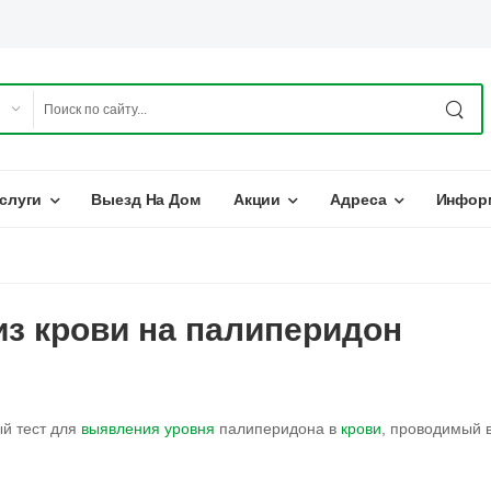
слуги
Выезд На Дом
Акции
Адреса
Инфор
з крови на палиперидон
й тест для
выявления
уровня
палиперидона в
крови
, проводимый 