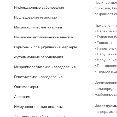
Палиперидон
Инфекционные заболевания
психозов, б
сокращает с
Исследования гемостаза
При лечении
Микроскопические анализы
• Нервное в
• Головная б
Иммуногематологические анализы
• Тошнота
Гормоны и специфические маркеры
• Гипертензи
• Нарушения
Аутоиммунные заболевания
• Нарушения
• Повышение
Микробиологические исследования
• Тремор и д
Генетические исследования
Исследовани
Онкомаркеры
палиперидон
комбинирова
Аллергия
Исследуемы
Иммунологические анализы
нанограмм н
Диагностика фиброза печени