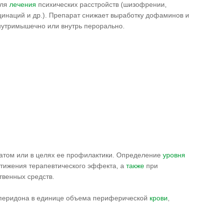
для
лечения
психических расстройств (шизофрении,
инаций и др.). Препарат снижает выработку дофаминов и
нутримышечно или внутрь перорально.
атом или в целях ее профилактики. Определение
уровня
тижения терапевтического эффекта, а
также
при
венных средств.
перидона в единице объема периферической
крови
,