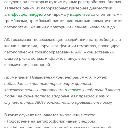
сосудов при некоторых аутоиммунных расстройствах. Анализ
является одним из лабораторных критериев диагностики
антифосфолипидного
синдрома у
пациентов
со спонтанными
тромбозами, тромбоэмболиями, системными ревматическими
патологиями, женщин с повторным невынашиванием и др.
АКЛ оказывают повреждающее воздействие на тромбоциты и
клетки эндотелия, нарушают функции гемостаза, провоцируя
патологическое тромбообразование. АКЛ – существенный
фактор риска острых инфарктов, инсультов и прочих
ишемических состояний.
Примечание: Повышенная концентрация АКЛ может
наблюдаться при некоторых инфекционных,
злокачественных патологиях, а
также
у небольшой части
людей на фоне полного здоровья. Как правило в этих
случаях титры АКЛ незначительно превышают норму.
В каких случаях назначается выполнение теста:
• Подозрение на антифосфолипидный синдром
• Дифференциация причин тромботических осложнений,