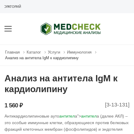
БОРАТОРИЙ
Главная
Каталог
Услуги
Иммунология
Анализ на антитела IgM к кардиолипину
Анализ на антитела IgM к
кардиолипину
[3-13-131]
1 560 ₽
Антикардиолипиновые ауто
антител
а">
антител
а (далее АКЛ) –
это особые иммунные клетки, образующиеся против белковых
фракций клеточных мембран (фосфолипидов) и эндотелия