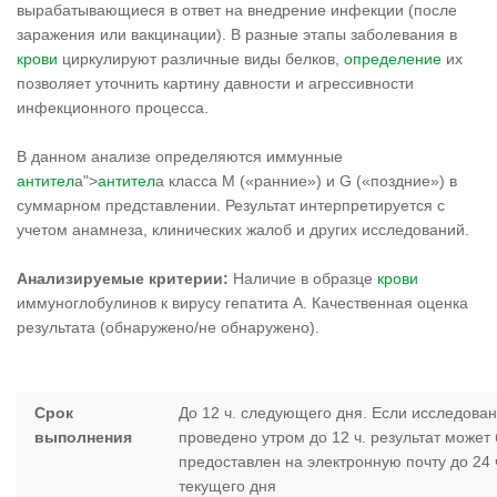
вырабатывающиеся в ответ на внедрение инфекции (после
заражения или вакцинации). В разные этапы заболевания в
крови
циркулируют различные виды белков,
определение
их
позволяет уточнить картину давности и агрессивности
инфекционного процесса.
В данном анализе определяются иммунные
антител
а">
антител
а класса М («ранние») и G («поздние») в
суммарном представлении. Результат интерпретируется с
учетом анамнеза, клинических жалоб и других исследований.
Анализируемые критерии:
Наличие в образце
крови
иммуноглобулинов к вирусу гепатита А. Качественная оценка
результата (обнаружено/не обнаружено).
Срок
До 12 ч. следующего дня. Если исследова
выполнения
проведено утром до 12 ч. результат может
предоставлен на электронную почту до 24 
текущего дня