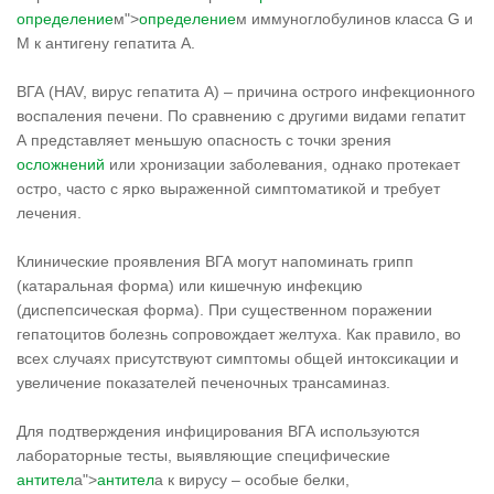
определение
м">
определение
м иммуноглобулинов класса G и
M к антигену гепатита А.
ВГА (HAV, вирус гепатита А) – причина острого инфекционного
воспаления печени. По сравнению с другими видами гепатит
А представляет меньшую опасность с точки зрения
осложнений
или хронизации заболевания, однако протекает
остро, часто с ярко выраженной симптоматикой и требует
лечения.
Клинические проявления ВГА могут напоминать грипп
(катаральная форма) или кишечную инфекцию
(диспепсическая форма). При существенном поражении
гепатоцитов болезнь сопровождает желтуха. Как правило, во
всех случаях присутствуют симптомы общей интоксикации и
увеличение показателей печеночных трансаминаз.
Для подтверждения инфицирования ВГА используются
лабораторные тесты, выявляющие специфические
антител
а">
антител
а к вирусу – особые белки,