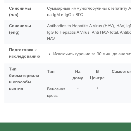
Синонимы
Суммарные иммуноглобулины к гепатиту А
(rus)
на IgM и IgG к ВГС
Синонимы
Antibodies to Hepatitis A Virus (HAV), HAV, I
(eng)
IgG to Hepatitis A Virus, Аnti HAV-Total, Antib
HAV
Подготовка к
Исключить курение за 30 мин. до анали
исследованию
Тип
Тип
На
В
Самосто
биоматериала
дому
Центре
и способы
взятия
Венозная
*
*
кровь