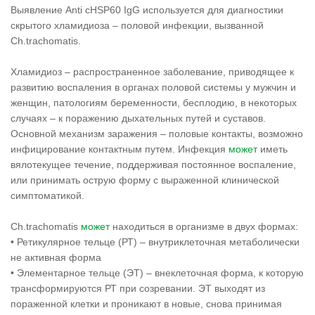
Выявление Anti cHSP60 IgG используется для диагностики
скрытого хламидиоза – половой инфекции, вызванной
Ch.trachomatis.
Хламидиоз – распространенное заболевание, приводящее к
развитию воспаления в органах половой системы у мужчин и
женщин, патологиям беременности, бесплодию, в некоторых
случаях – к поражению дыхательных путей и суставов.
Основной механизм заражения – половые контакты, возможно
инфицирование контактным путем. Инфекция
может
иметь
вялотекущее течение, поддерживая постоянное воспаление,
или принимать острую форму с выраженной клинической
симптоматикой.
Ch.trachomatis
может
находиться в организме в двух формах:
• Ретикулярное тельце (РТ) – внутриклеточная метаболически
не активная форма
• Элементарное тельце (ЭТ) – внеклеточная форма, к которую
трансформируются РТ при созревании. ЭТ выходят из
пораженной клетки и проникают в новые, снова принимая