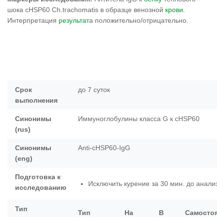
шока cHSP60 Ch.trachomatis в образце венозной
крови
.
Интерпретация
результат
а положительно/отрицательно.
Срок
до 7 суток
выполнения
Синонимы
Иммуноглобулины класса G к cHSP60
(rus)
Синонимы
Anti-cHSP60-IgG
(eng)
Подготовка к
Исключить курение за 30 мин. до анали
исследованию
Тип
Тип
На
В
Самосто