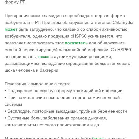
форму РТ.
При хроническом хламидиозе преобладает первая форма
возбудителя – РТ. При этом обнаружение антигенов Chlamydia
может
быть затруднено, что связано со слабой активностью
возбудителя, однако продукция cHSP60 усиливается, что
позволяет использовать этот
показатель
для обнаружения
скрытой персистирующей хламидийной инфекции. С cHSP60
ассоциированы
также
с аутоиммунными реакциями,
развивающимися вследствие скрещивания белков теплового
шока человека и бактерии.
Показания к выполнению теста:
• Подозрение на скрытую форму хламидийной инфекции
• Признаки наличия воспаления в органах мочеполовой
системы
• Бесплодие, повторные выкидыши, трубные беременности
• Суставные боли, заболевания органов дыхания,
конъюнктивиты неясного происхождения и др.
Маркеры исследования:
Антитела IgG к
белку
теплового