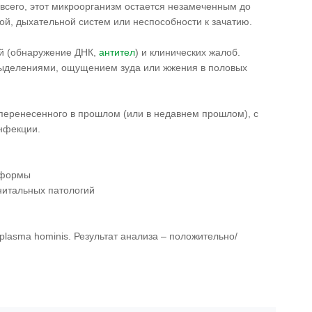
всего, этот микроорганизм остается незамеченным до
ой, дыхательной систем или неспособности к зачатию.
ий (обнаружение ДНК,
антител
) и клинических жалоб.
выделениями, ощущением зуда или жжения в половых
перенесенного в прошлом (или в недавнем прошлом), с
нфекции.
 формы
нитальных патологий
plasma hominis. Результат анализа – положительно/