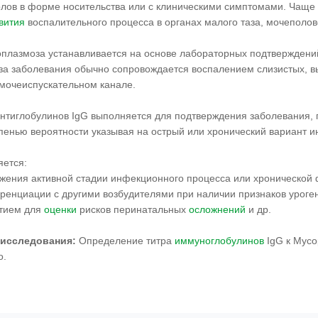
олов в форме носительства или с клиническими симптомами. Чаще 
вития
воспалительного процесса в органах малого таза, мочеполов
оплазмоза устанавливается на основе лабораторных подтвержден
за заболевания обычно сопровождается воспалением слизистых, 
 мочеиспускательном канале.
нтиглобулинов IgG выполняется для подтверждения заболевания, 
пенью вероятности указывая на острый или хронический вариант и
яется:
ужения активной стадии инфекционного процесса или хронической
ренциации с другими возбудителями при наличии признаков уроге
атием для
оценки
рисков перинатальных
осложнений
и др.
 исследования:
Определение титра
иммуноглобулинов
IgG к Myco
о.