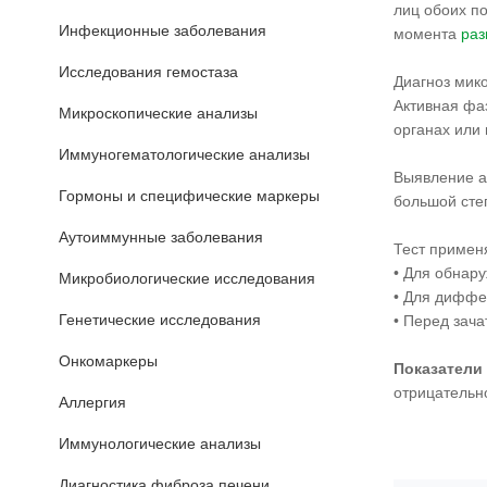
лиц обоих п
Инфекционные заболевания
момента
раз
Исследования гемостаза
Диагноз мик
Активная фа
Микроскопические анализы
органах или
Иммуногематологические анализы
Выявление а
Гормоны и специфические маркеры
большой сте
Аутоиммунные заболевания
Тест примен
• Для обнар
Микробиологические исследования
• Для диффе
Генетические исследования
• Перед зач
Онкомаркеры
Показатели
отрицательн
Аллергия
Иммунологические анализы
Диагностика фиброза печени