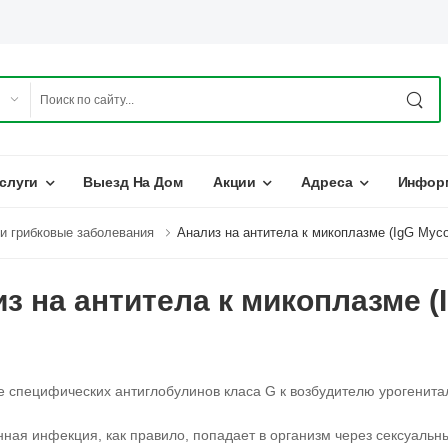
слуги
Выезд На Дом
Акции
Адреса
Инфор
и грибковые заболевания
Анализ на антитела к микоплазме (IgG Myco
з на антитела к микоплазме (
 специфических антиглобулинов класа G к возбудителю урогенита
ная инфекция, как правило, попадает в организм через сексуальн