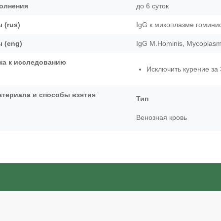
олнения
до 6 суток
 (rus)
IgG к микоплазме гомини
 (eng)
IgG M.Hominis, Mycoplasma
ка к исследованию
Исключить курение за 
атериала и способы взятия
Тип
Венозная кровь