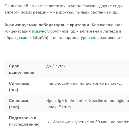
С аллергией на латекс достаточно часто связаны другие виды
аллергических реакций – на фрукты, пыльцу растений и др.
Анализируемые лабораторные критерии:
Количественная
концентрация
иммуноглобулинов
IgE к аллергенам латекса в
образце
крови
(кЕдА/л). Тип аллергена,
уровень
реактивности.
Срок
до 3 суток
выполнения
Синонимы
ImmunoCAP-тест на аллергию к латексу
(rus)
Синонимы
Spec. IgE to the Latex, Specific immunoglobul
(eng)
Latex, Serum
Подготовка к
Исключить курение за 30 мин. до анали
исследованию