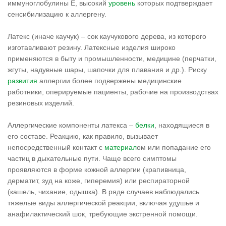
иммуноглобулины Е, высокий
уровень
которых подтверждает
сенсибилизацию к аллергену.
Латекс (иначе каучук) – сок каучукового дерева, из которого
изготавливают резину. Латексные изделия широко
применяются в быту и промышленности, медицине (перчатки,
жгуты, надувные шары, шапочки для плавания и др.). Риску
развития
аллергии более подвержены медицинские
работники, оперируемые пациенты, рабочие на производствах
резиновых изделий.
Аллергические компоненты латекса –
белки
, находящиеся в
его составе. Реакцию, как правило, вызывает
непосредственный контакт с
материал
ом или попадание его
частиц в дыхательные пути. Чаще всего симптомы
проявляются в форме кожной аллергии (крапивница,
дерматит, зуд на коже, гиперемия) или респираторной
(кашель, чихание, одышка). В ряде случаев наблюдались
тяжелые виды аллергической реакции, включая удушье и
анафилактический шок, требующие экстренной помощи.