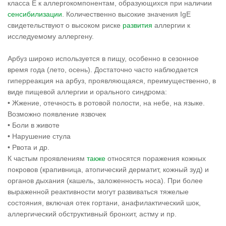
класса Е к аллергокомпонентам, образующихся при наличии
сенсибилизации
. Количественно высокие значения IgE
свидетельствуют о высоком риске
развития
аллергии к
исследуемому аллергену.
Арбуз широко используется в пищу, особенно в сезонное
время года (лето, осень). Достаточно часто наблюдается
гиперреакция на арбуз, проявляющаяся, преимущественно, в
виде пищевой аллергии и орального синдрома:
• Жжение, отечность в ротовой полости, на небе, на языке.
Возможно появление язвочек
• Боли в животе
• Нарушение стула
• Рвота и др.
К частым проявлениям
также
относятся поражения кожных
покровов (крапивница, атопический дерматит, кожный зуд) и
органов дыхания (кашель, заложенность носа). При более
выраженной реактивности могут развиваться тяжелые
состояния, включая отек гортани, анафилактический шок,
аллергический обструктивный бронхит, астму и пр.