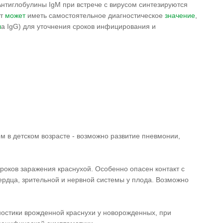
нтиглобулины IgM при встрече с вирусом синтезируются
ст
может
иметь самостоятельное диагностическое
значение
,
л
а IgG) для уточнения сроков инфицирования и
м в детском возрасте - возможно развитие пневмонии,
сроков заражения краснухой. Особенно опасен контакт с
рдца, зрительной и нервной системы у плода. Возможно
остики врожденной краснухи у новорожденных, при