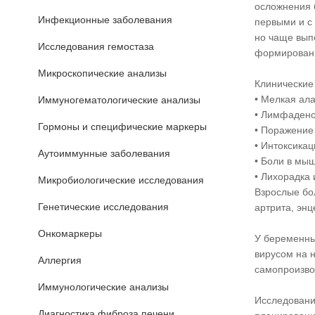
осложнения 
Инфекционные заболевания
первыми и с
но чаще вып
Исследования гемостаза
формирован
Микроскопические анализы
Клинические
• Мелкая ала
Иммуногематологические анализы
• Лимфаден
Гормоны и специфические маркеры
• Поражение
• Интоксикац
Аутоиммунные заболевания
• Боли в мы
• Лихорадка 
Микробиологические исследования
Взрослые бо
Генетические исследования
артрита, энц
Онкомаркеры
У беременных
вирусом на 
Аллергия
самопроизво
Иммунологические анализы
Исследовани
Диагностика фиброза печени