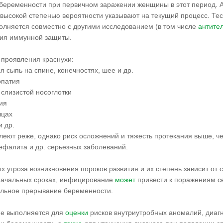
беременности при первичном заражении женщины в этот период. А
 высокой степенью вероятности указывают на текущий процесс. Те
олняется совместно с другими исследованием (в том числе
антите
ия иммунной защиты.
 проявления краснухи:
я сыпь на спине, конечностях, шее и др.
опатия
 слизистой носоглотки
ия
шцах
и др.
леют реже, однако риск осложнений и тяжесть протекания выше, че
ефалита и др. серьезных заболеваний.
 угроза возникновения пороков развития и их степень зависит от 
начальных сроках, инфицирование
может
привести к поражениям се
льное прерывание беременности.
е выполняется для
оценки
рисков внутриутробных аномалий, диагн