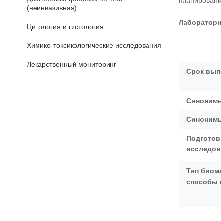
планировани
(неинвазивная)
Лаборатор
Цитология и гистология
Химико-токсикологические исследования
Лекарственный мониторинг
Срок вып
Синонимы
Синонимы
Подготов
исследо
Тип биом
способы 