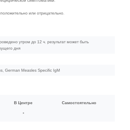
пецифической симптоматики.
, положительно или отрицательно.
роведено утром до 12 ч. результат может быть
екущего дня
rus, German Measles Specific IgM
В Центре
Самостоятельно
*