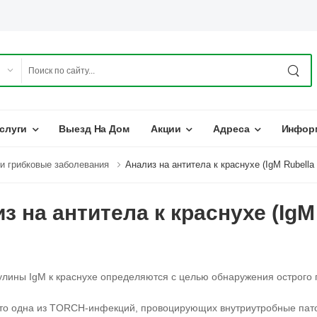
слуги
Выезд На Дом
Акции
Адреса
Инфор
и грибковые заболевания
Анализ на антитела к краснухе (IgM Rubella 
з на антитела к краснухе (IgM 
лины IgM к краснухе определяются с целью обнаружения острого
это одна из TORCH-инфекций, провоцирующих внутриутробные пат