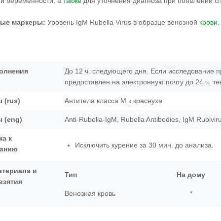
и беременности, а
также
для уточнения диагноза при появлении с
ные маркеры:
Уровень IgM Rubella Virus в образце венозной
крови
олнения
До 12 ч. следующего дня. Если исследование п
предоставлен на электронную почту до 24 ч. т
 (rus)
Антитела класса М к краснухе
 (eng)
Anti-Rubella-IgM, Rubella Antibodies, IgM Rubivi
ка к
Исключить курение за 30 мин. до анализа.
ванию
атериала и
Тип
На дому
взятия
Венозная кровь
*