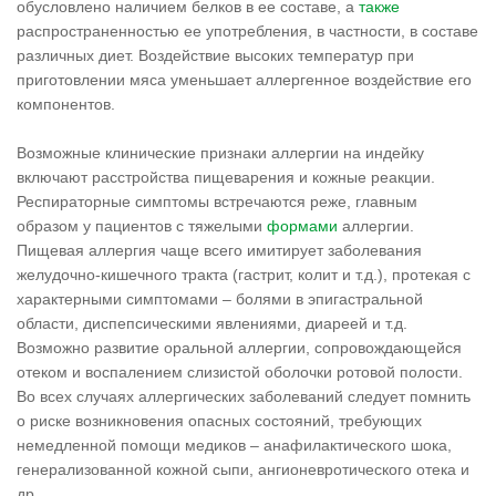
обусловлено наличием белков в ее составе, а
также
распространенностью ее употребления, в частности, в составе
различных диет. Воздействие высоких температур при
приготовлении мяса уменьшает аллергенное воздействие его
компонентов.
Возможные клинические признаки аллергии на индейку
включают расстройства пищеварения и кожные реакции.
Респираторные симптомы встречаются реже, главным
образом у пациентов с тяжелыми
формами
аллергии.
Пищевая аллергия чаще всего имитирует заболевания
желудочно-кишечного тракта (гастрит, колит и т.д.), протекая с
характерными симптомами – болями в эпигастральной
области, диспепсическими явлениями, диареей и т.д.
Возможно развитие оральной аллергии, сопровождающейся
отеком и воспалением слизистой оболочки ротовой полости.
Во всех случаях аллергических заболеваний следует помнить
о риске возникновения опасных состояний, требующих
немедленной помощи медиков – анафилактического шока,
генерализованной кожной сыпи, ангионевротического отека и
др.