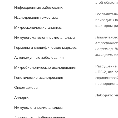
этой области
Инфекционные заболевания
Воспалительн
Исследования гемостаза
приводит к п
фактором ри
Микроскопические анализы
Примечание:
Иммуногематологические анализы
атрофически
Гормоны и специфические маркеры
например, 
контроль со
Аутоиммунные заболевания
Разрушение 
Микробиологические исследования
- ПГ-2, что
Генетические исследования
скринингово
пропорционал
Онкомаркеры
Лабораторн
Аллергия
Иммунологические анализы
Диагностика фиброза печени