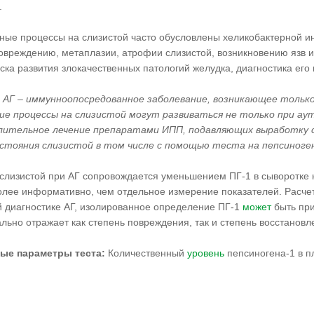
.
ые процессы на слизистой часто обусловлены хеликобактерной инфе
овреждению, метаплазии, атрофии слизистой, возникновению язв и 
ска развития злокачественных патологий желудка, диагностика ег
 АГ – иммунноопосредованное заболевание, возникающее только
е процессы на слизистой могут развиваться не только при ау
длительное лечение препаратами ИПП, подавляющих выработку 
стояния слизистой в том числе с помощью теста на пепсиноген
слизистой при АГ сопровождается уменьшением ПГ-1 в сыворотке
 более информативно, чем отдельное измерение показателей. Расче
й диагностике АГ, изолированное определение ПГ-1
может
быть при
ьно отражает как степень повреждения, так и степень восстановл
ые параметры теста:
Количественный
уровень
пепсиногена-1 в пл