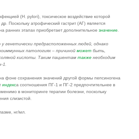
кцией (H. pylori), токсическое воздействие которой
др. Поскольку атрофический гастрит (АГ) является
о на ранних этапах приобретает дополнительное
значение
.
 у генетически предрасположенных людей, однако
тоиммунных патологиях – причиной
может
быть,
соляной кислоты. Таким пациентам
также
необходим
-1.
 на фоне сохранения значений другой формы пепсиногена
т
индекс
а соотношения ПГ-1 и ПГ-2 предпочтительнее в
менимо в мониторинге терапии болезни, поскольку
ения слизистой.
азме, нг/мл.