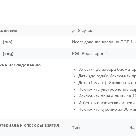
олнения
до 9 суток
 (rus)
Исследование крови на ПСГ-1, 
 (eng)
PGI, Pepsinogen-1.
ка к исследованию
За сутки до забора биомате
Дети (до года): Исключить п
Дети (1-5 лет): Исключить п
Исключить употребление жир
Исключить прием пищи за 12
Избегать физических и псих
Исключить курение за 30 мин
атериала и способы взятия
Тип
На