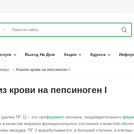
слуги
Выезд На Дом
Акции
Адреса
Инфор
ркеры
Анализ крови на пепсиноген I
з крови на пепсиноген I
 (далее ПГ-1) – это про
фермент
пепсина, пищеварительного
ферм
 в качестве маркера функционального состояния слизистой оболоч
омы желудка. ПГ-1 вырабытывается, в большей степени, в клетках 