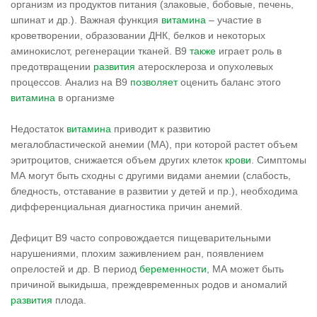
организм из продуктов питания (злаковые, бобовые, печень,
шпинат и др.). Важная функция
витамина
– участие в
кроветворении, образовании ДНК, белков и некоторых
аминокислот, регенерации тканей. В9
также
играет роль в
предотвращении
развития
атеросклероза и опухолевых
процессов. Анализ на В9
позволяет
оценить баланс этого
витамина
в организме
Недостаток
витамина
приводит к развитию
мегалобластической анемии (МА), при которой растет объем
эритроцитов, снижается объем других клеток
крови
. Симптомы
МА могут быть сходны с другими видами анемии (слабость,
бледность, отставание в развитии у детей и пр.), необходима
дифференциальная диагностика причин анемий.
Дефицит В9 часто сопровождается пищеварительными
нарушениями, плохим заживлением ран, появлением
опрелостей и др. В период
беременности
, МА может быть
причиной выкидыша, преждевременных родов и аномалий
развития
плода.