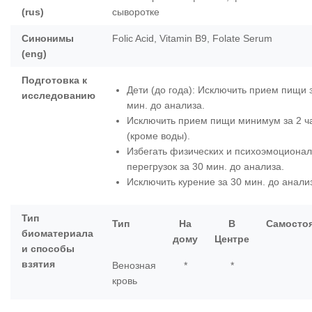
(rus)
сыворотке
Синонимы
Folic Acid, Vitamin B9, Folate Serum
(eng)
Подготовка к
Дети (до года): Исключить прием пищи 
исследованию
мин. до анализа.
Исключить прием пищи минимум за 2 ч
(кроме воды).
Избегать физических и психоэмоциона
перегрузок за 30 мин. до анализа.
Исключить курение за 30 мин. до анали
Тип
Тип
На
В
Самосто
биоматериала
дому
Центре
и способы
взятия
Венозная
*
*
кровь