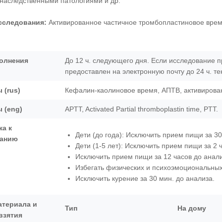
наследственными патологиями и др.
сследования:
Активированное частичное тромбопластиновое время
олнения
До 12 ч. следующего дня. Если исследование п
предоставлен на электронную почту до 24 ч. т
 (rus)
Кефалин-каолиновое время, АПТВ, активирова
 (eng)
APTT, Activated Partial thromboplastin time, PTT.
ка к
Дети (до года): Исключить прием пищи за 30
ванию
Дети (1-5 лет): Исключить прием пищи за 2 
Исключить прием пищи за 12 часов до анали
Избегать физических и психоэмоциональных 
Исключить курение за 30 мин. до анализа.
атериала и
Тип
На дому
взятия