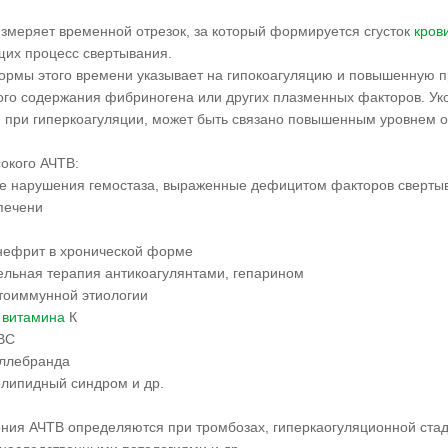
измеряет временной отрезок, за который формируется сгусток
кров
их процесс свертывания.
ормы этого времени указывает на гипокоагуляцию и повышенную п
ого содержания фибриногена или других плазменных факторов. Ук
 при гиперкоагуляции, может быть связано повышенным уровнем о
окого АЧТВ:
е нарушения гемостаза, выраженные дефицитом факторов сверты
печени
нефрит в хронической форме
ельная терапия антикоагулянтами, гепарином
утоиммунной этиологии
к
витамина
К
ВС
иллебранда
липидный синдром и др.
ения АЧТВ определяются при тромбозах, гиперкаогуляционной ста