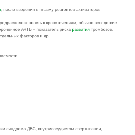
и
, после введения в плазму реагентов-активаторов,
редрасположенность к кровотечениям, обычно вследствие
ороченное АЧТВ – показатель риска
развития
тромбозов,
тдельных факторов и др.
ваемости
дии синдрома ДВС, внутрисосудистом свертывании,