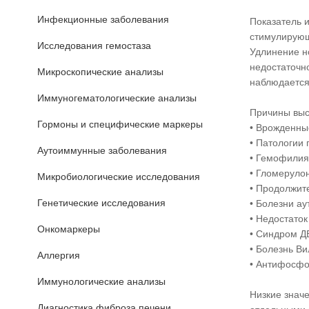
Инфекционные заболевания
Показатель 
стимулирующ
Исследования гемостаза
Удлинение н
недостаточн
Микроскопические анализы
наблюдается
Иммуногематологические анализы
Причины выс
Гормоны и специфические маркеры
• Врожденны
• Патологии 
Аутоиммунные заболевания
• Гемофилия
• Гломеруло
Микробиологические исследования
• Продолжит
Генетические исследования
• Болезни а
• Недостато
Онкомаркеры
• Синдром Д
• Болезнь В
Аллергия
• Антифосфо
Иммунологические анализы
Низкие знач
Диагностика фиброза печени