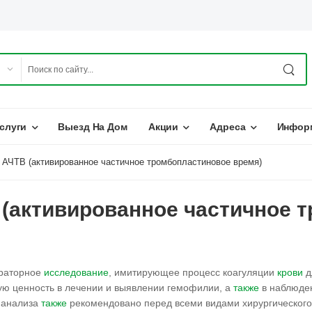
слуги
Выезд На Дом
Акции
Адреса
Инфор
АЧТВ (активированное частичное тромбопластиновое время)
(активированное частичное 
ораторное
исследование
, имитирующее процесс коагуляции
крови
д
ую ценность в лечении и выявлении гемофилии, а
также
в наблюде
 анализа
также
рекомендовано перед всеми видами хирургическог