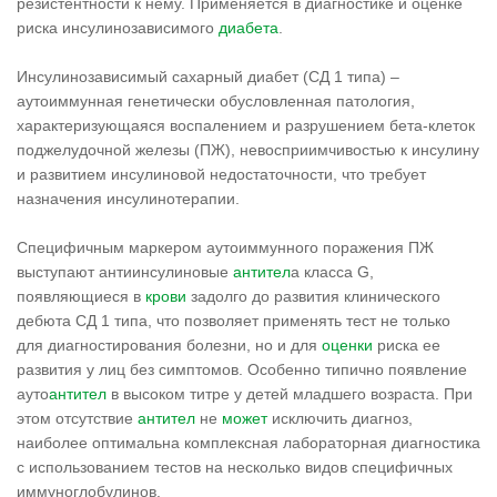
резистентности к нему. Применяется в диагностике и оценке
риска инсулинозависимого
диабета
.
Инсулинозависимый сахарный диабет (СД 1 типа) –
аутоиммунная генетически обусловленная патология,
характеризующаяся воспалением и разрушением бета-клеток
поджелудочной железы (ПЖ), невосприимчивостью к инсулину
и развитием инсулиновой недостаточности, что требует
назначения инсулинотерапии.
Специфичным маркером аутоиммунного поражения ПЖ
выступают антиинсулиновые
антител
а класса G,
появляющиеся в
крови
задолго до развития клинического
дебюта СД 1 типа, что позволяет применять тест не только
для диагностирования болезни, но и для
оценки
риска ее
развития у лиц без симптомов. Особенно типично появление
ауто
антител
в высоком титре у детей младшего возраста. При
этом отсутствие
антител
не
может
исключить диагноз,
наиболее оптимальна комплексная лабораторная диагностика
с использованием тестов на несколько видов специфичных
иммуноглобулинов.