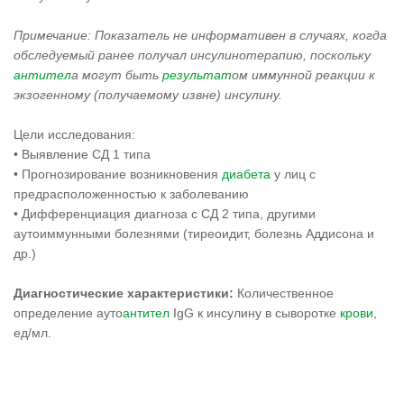
Примечание: Показатель не информативен в случаях, когда
обследуемый ранее получал инсулинотерапию, поскольку
антител
а могут быть
результат
ом иммунной реакции к
экзогенному (получаемому извне) инсулину.
Цели исследования:
• Выявление СД 1 типа
• Прогнозирование возникновения
диабета
у лиц с
предрасположенностью к заболеванию
• Дифференциация диагноза с СД 2 типа, другими
аутоиммунными болезнями (тиреоидит, болезнь Аддисона и
др.)
Диагностические характеристики:
Количественное
определение ауто
антител
IgG к инсулину в сыворотке
крови
,
ед/мл.